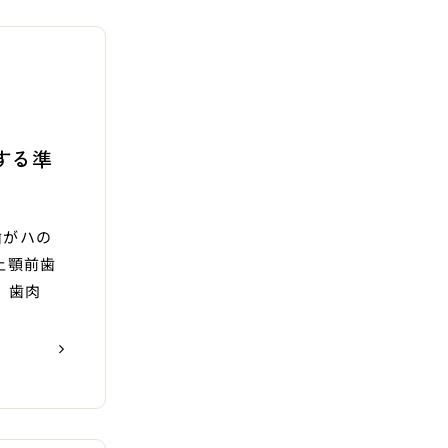
する準
歯がハの
上顎前歯
、歯肉