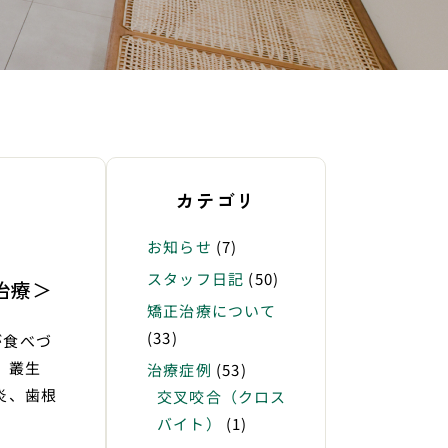
カテゴリ
お知らせ
(7)
スタッフ日記
(50)
治療＞
矯正治療について
(33)
が食べづ
状】叢生
治療症例
(53)
炎、歯根
交叉咬合（クロス
バイト）
(1)