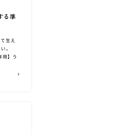
する準
って生え
たい。
作用】う