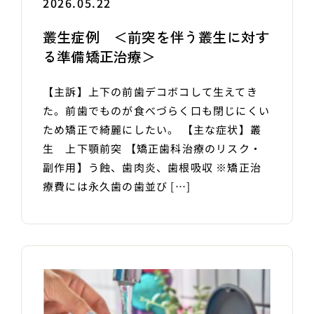
2026.05.22
叢生症例 ＜前突を伴う叢生に対す
る準備矯正治療＞
【主訴】上下の前歯デコボコして生えてき
た。前歯でものが食べづらく口も閉じにくい
ため矯正で綺麗にしたい。 【主な症状】叢
生 上下顎前突 【矯正歯科治療のリスク・
副作用】う蝕、歯肉炎、歯根吸収 ※矯正治
療費には永久歯の歯並び […]