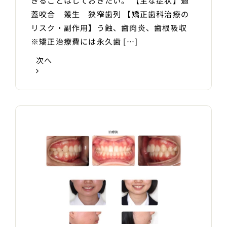
きることはしておきたい。 【主な症状】過
蓋咬合 叢生 狭窄歯列 【矯正歯科治療の
リスク・副作用】う蝕、歯肉炎、歯根吸収
※矯正治療費には永久歯 […]
次へ