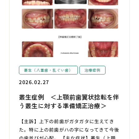
叢生（八重歯・乱ぐい歯）
治療症例
2026.02.27
叢生症例 ＜上顎前歯翼状捻転を伴
う叢生に対する準備矯正治療＞
【主訴】上下の前歯がガタガタに生えてき
た。特に上の前歯がハの字になってきて今後
の歯並びが心配。 【主な症状】叢生（上顎