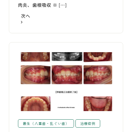
肉炎、歯根吸収 ※ […]
次へ
叢生（八重歯・乱ぐい歯）
治療症例