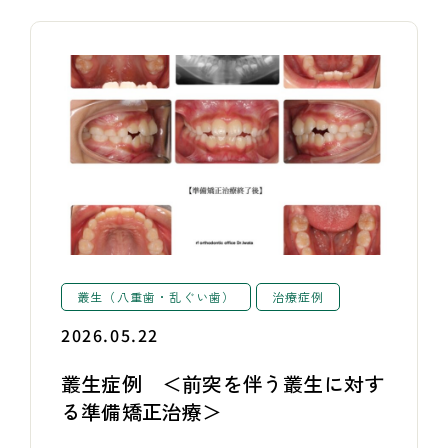
叢生（八重歯・乱ぐい歯）
治療症例
2026.05.22
叢生症例 ＜前突を伴う叢生に対す
る準備矯正治療＞