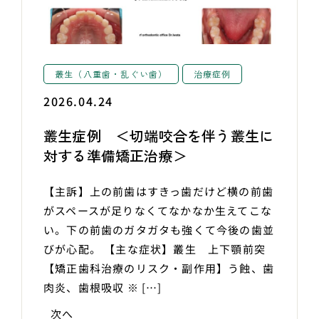
叢生（八重歯・乱ぐい歯）
治療症例
2026.04.24
叢生症例 ＜切端咬合を伴う叢生に
対する準備矯正治療＞
【主訴】上の前歯はすきっ歯だけど横の前歯
がスペースが足りなくてなかなか生えてこな
い。下の前歯のガタガタも強くて今後の歯並
びが心配。 【主な症状】叢生 上下顎前突
【矯正歯科治療のリスク・副作用】う蝕、歯
肉炎、歯根吸収 ※ […]
次へ