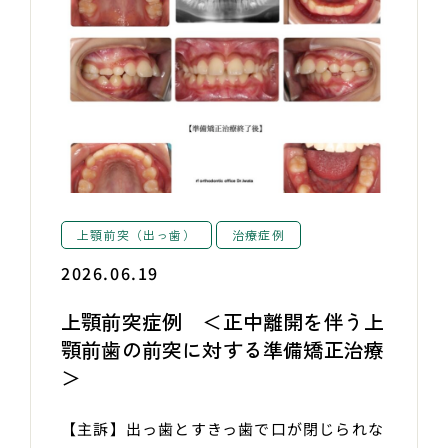
上顎前突（出っ歯）
治療症例
2026.06.19
上顎前突症例 ＜正中離開を伴う上
顎前歯の前突に対する準備矯正治療
＞
【主訴】出っ歯とすきっ歯で口が閉じられな