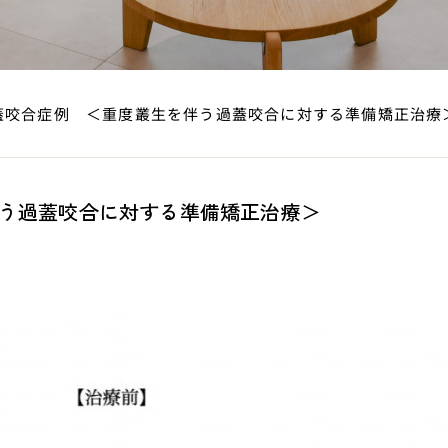
蓋咬合症例 ＜重度叢生を伴う過蓋咬合に対する準備矯正治療
う過蓋咬合に対する準備矯正治療＞