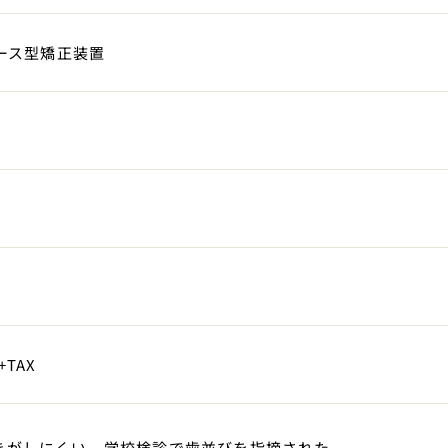
ース型矯正装置
0+TAX
きがしにくい。学校検診で歯並びを指摘された。