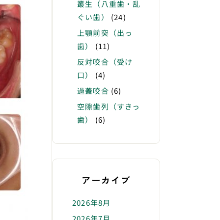
叢生（八重歯・乱
ぐい歯）
(24)
上顎前突（出っ
歯）
(11)
反対咬合（受け
口）
(4)
過蓋咬合
(6)
空隙歯列（すきっ
歯）
(6)
アーカイブ
2026年8月
2026年7月