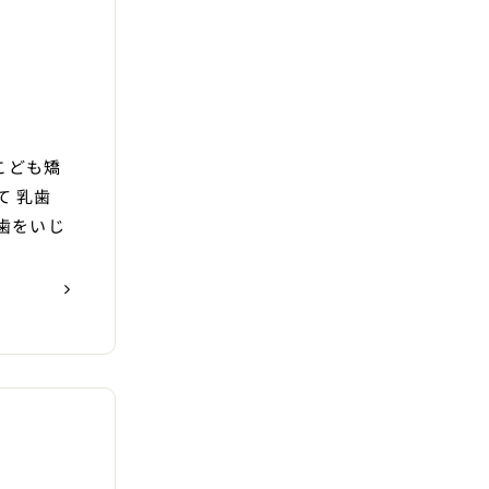
こども矯
て 乳歯
歯をいじ