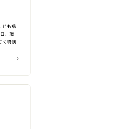
こども矯
先日、職
ごく特別