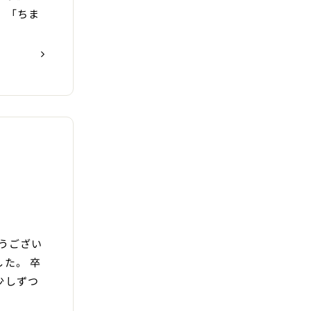
、「ちま
うござい
た。 卒
少しずつ