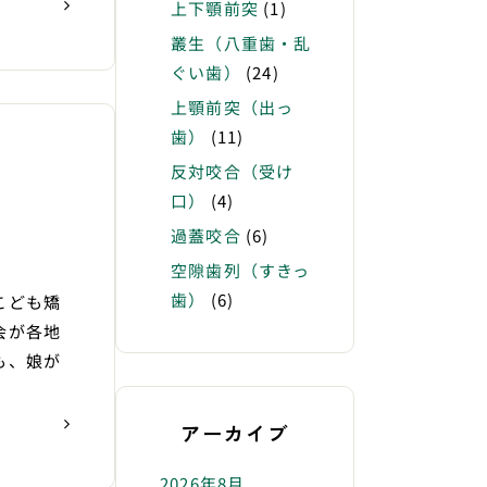
上下顎前突
(1)
叢生（八重歯・乱
ぐい歯）
(24)
上顎前突（出っ
歯）
(11)
反対咬合（受け
口）
(4)
過蓋咬合
(6)
空隙歯列（すきっ
歯）
(6)
ども矯
会が各地
も、娘が
アーカイブ
2026年8月