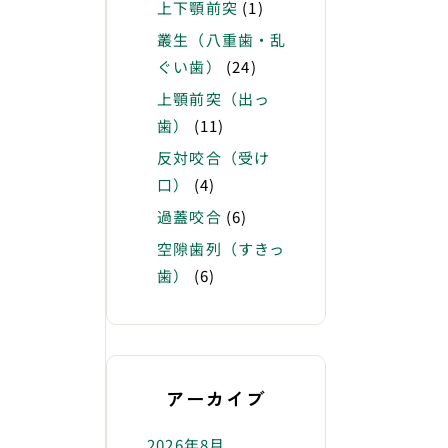
上下顎前突
(1)
叢生（八重歯・乱
ぐい歯）
(24)
上顎前突（出っ
歯）
(11)
反対咬合（受け
口）
(4)
過蓋咬合
(6)
空隙歯列（すきっ
歯）
(6)
アーカイブ
2026年8月